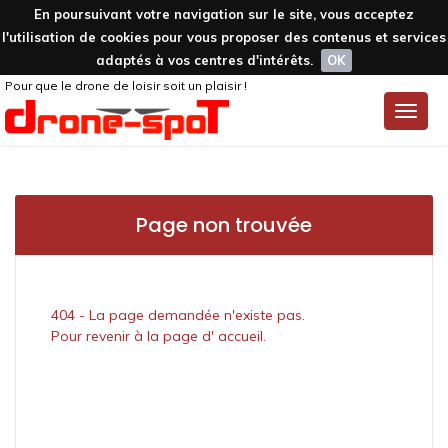
En poursuivant votre navigation sur le site, vous acceptez
l'utilisation de cookies pour vous proposer des contenus et services
adaptés à vos centres d'intérêts.
OK
Pour que le drone de loisir soit un plaisir !
Toggle
naviga
Page non trouvée
404 - La page demandée n'existe pas.
Pour revenir à la page d' accueil.