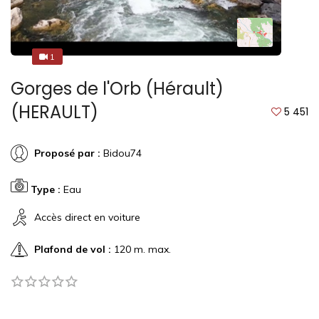
1
1
Gorges de l'Orb (Hérault)
(HERAULT)
5 451
Proposé par :
Bidou74
Type :
Eau
Accès direct en voiture
Plafond de vol :
120 m. max.