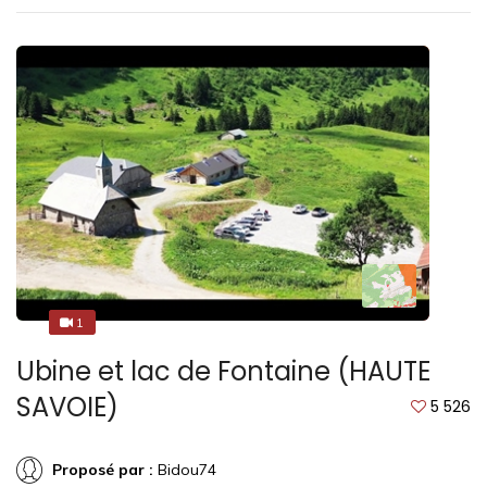
1
1
Ubine et lac de Fontaine (HAUTE
SAVOIE)
5 526
Proposé par :
Bidou74