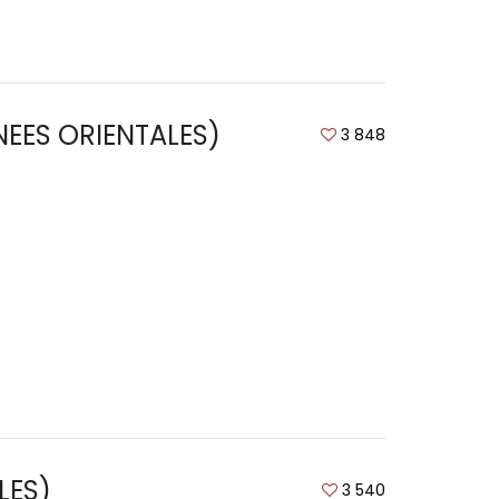
ENEES ORIENTALES)
3 848
LES)
3 540