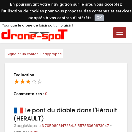
En poursuivant votre navigation sur le site, vous acceptez
l'utilisation de cookies pour vous proposer des contenus et services
adaptés à vos centres d'intérêts.
OK
Pour que le drone de loisir soit un plaisir !
Toggle
naviga
Signaler un contenu inapproprié
Evaluation :
Commentaires :
0
Le pont du diable dans l'Hérault
(HERAULT)
GoogleMaps :
43.7059803147284, 3.55785369873047
-