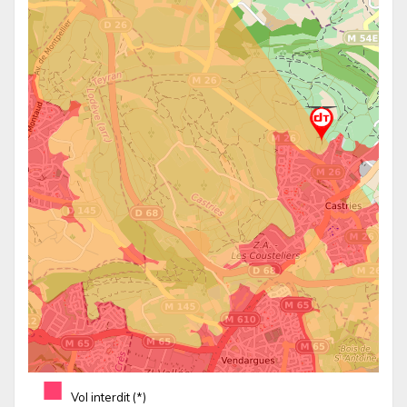
■
Vol interdit (*)