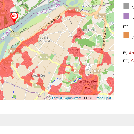
■
■
(**)
■
(*)
Arr
(**)
Ar