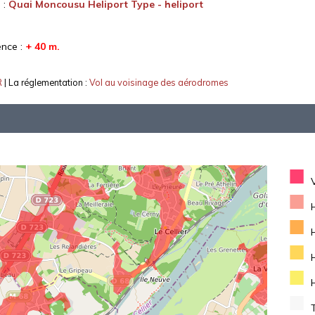
 :
Quai Moncousu Heliport Type - heliport
ence :
+ 40 m.
R
| La réglementation :
Vol au voisinage des aérodromes
■
■
■
■
■
■