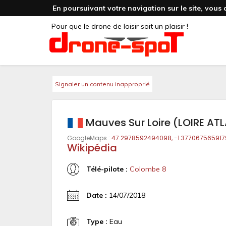
En poursuivant votre navigation sur le site, vous 
Pour que le drone de loisir soit un plaisir !
Signaler un contenu inapproprié
Mauves Sur Loire (LOIRE AT
GoogleMaps :
47.2978592494098, -1.377067565917
Wikipédia
Télé-pilote :
Colombe 8
Date :
14/07/2018
Type :
Eau