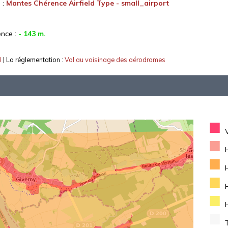
 :
Mantes Chérence Airfield Type - small_airport
ence :
- 143 m.
R
| La réglementation :
Vol au voisinage des aérodromes
■
■
■
■
■
■