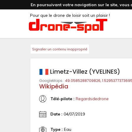
En poursuivant votre navigation sur le site, vous 
Pour que le drone de loisir soit un plaisir !
Signaler un contenu inapproprié
Limetz-Villez (YVELINES)
GoogleMaps :
49.0585288709826, 1.529537737369
Wikipédia
Télé-pilote :
Regardsdedrone
Date :
04/07/2019
Type :
Eau