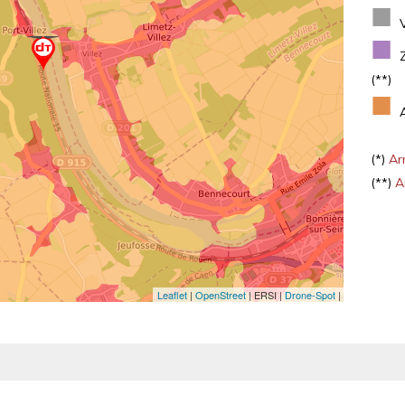
■
■
(**)
■
(*)
Arr
(**)
Ar