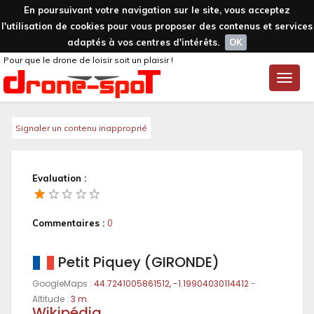
En poursuivant votre navigation sur le site, vous acceptez
l'utilisation de cookies pour vous proposer des contenus et services
adaptés à vos centres d'intérêts.
OK
Pour que le drone de loisir soit un plaisir !
Toggle
naviga
Signaler un contenu inapproprié
Evaluation :
Commentaires :
0
Petit Piquey (GIRONDE)
GoogleMaps :
44.7241005861512, -1.19904030114412
-
Altitude :
3 m.
Wikipédia