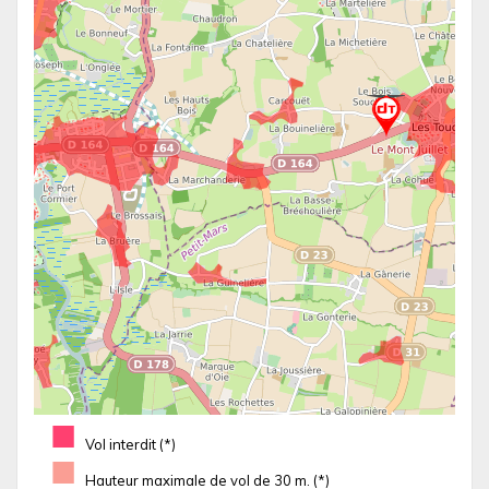
■
Vol interdit (*)
■
Hauteur maximale de vol de 30 m. (*)