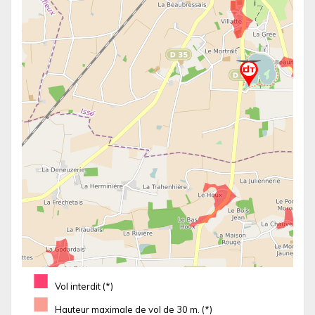
■
Vol interdit (*)
■
Hauteur maximale de vol de 30 m. (*)