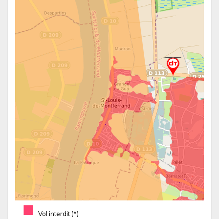
■
Vol interdit (*)