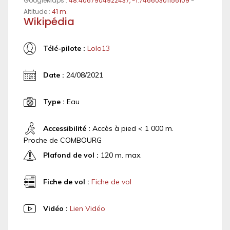
GoogleMaps :
48.4067904922437, -1.74660301156109
-
Altitude :
41 m.
Wikipédia
Télé-pilote :
Lolo13
Date :
24/08/2021
Type :
Eau
Accessibilité :
Accès à pied < 1 000 m.
Proche de COMBOURG
Plafond de vol :
120 m. max.
Fiche de vol :
Fiche de vol
Vidéo :
Lien Vidéo