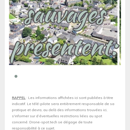
RAPPEL
: Les informations affichées ici sont publiées à titre
indicatif. Le télé-pilote sera entièrement responsable de sa
pratique et devra, au delà des informations trouvées ici,
s'informer sur d’éventuelles restrictions liées au spot
concerné. Drone-spot.tech se dégage de toute
responsabilité à ce sujet.