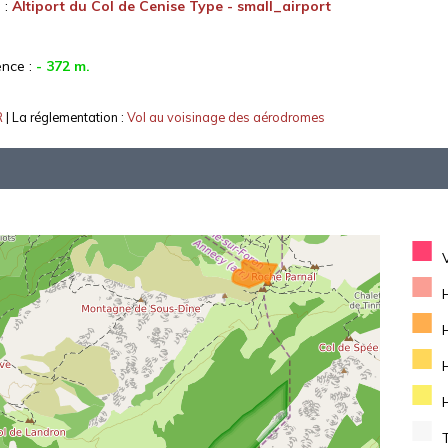
 :
Altiport du Col de Cenise Type - small_airport
ence :
- 372 m.
R
| La réglementation :
Vol au voisinage des aérodromes
■
■
■
■
■
■