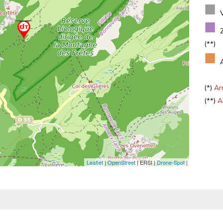
■
■
(**)
■
(*)
Arr
(**)
Ar