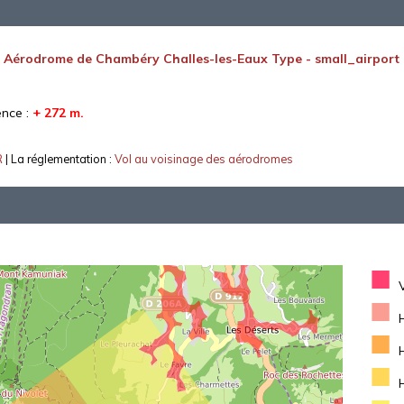
:
Aérodrome de Chambéry Challes-les-Eaux Type - small_airport
ence :
+ 272 m.
R
| La réglementation :
Vol au voisinage des aérodromes
■
■
■
■