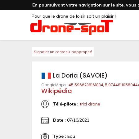
En poursuivant votre navigation sur le site, vous 
Pour que le drone de loisir soit un plaisir !
Signaler un contenu inapproprié
La Doria (SAVOIE)
GoogleMaps :
45.5966238161834, 5.9744811058044
Wikipédia
Télé-pilote :
trici drone
Date :
07/10/2021
Type :
Eau