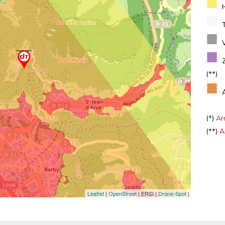
■
■
■
■
(**)
■
(*)
Arr
(**)
Ar