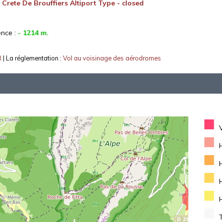
:
Crete De Brouffiers Altiport Type - closed
ence :
- 1214 m.
R
| La réglementation :
Vol au voisinage des aérodromes
■
■
■
■
■
■