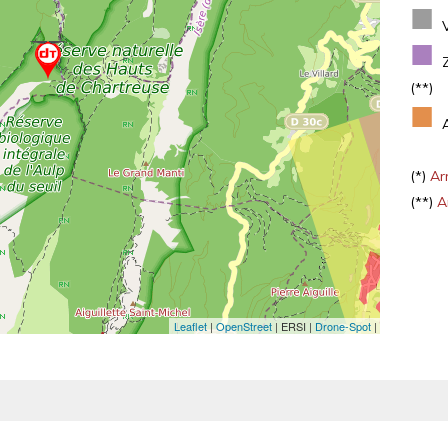
■
■
(**)
■
(*)
Arr
(**)
Ar