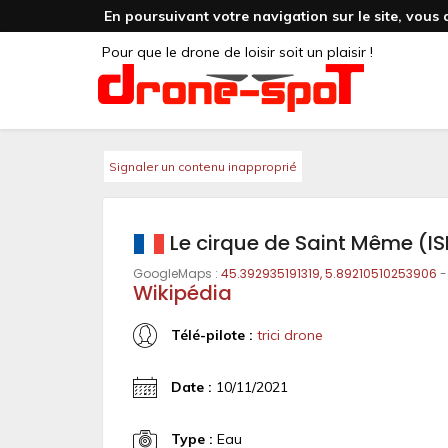
En poursuivant votre navigation sur le site, vous 
Pour que le drone de loisir soit un plaisir !
Signaler un contenu inapproprié
Le cirque de Saint Même (IS
GoogleMaps :
45.392935191319, 5.89210510253906
-
Wikipédia
Télé-pilote :
trici drone
Date :
10/11/2021
Type :
Eau