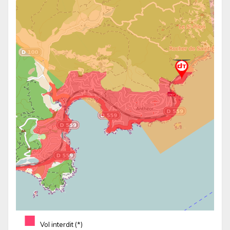
■
Vol interdit (*)