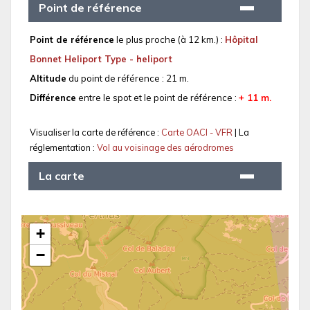
Point de référence
Point de référence
le plus proche (à 12 km.) :
Hôpital
Bonnet Heliport Type - heliport
Altitude
du point de référence : 21 m.
Différence
entre le spot et le point de référence :
+ 11 m.
Visualiser la carte de référence :
Carte OACI - VFR
| La
réglementation :
Vol au voisinage des aérodromes
La carte