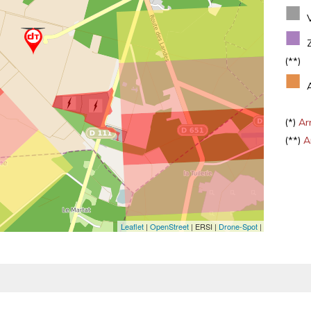
■
■
(**)
■
(*)
Arr
(**)
Ar