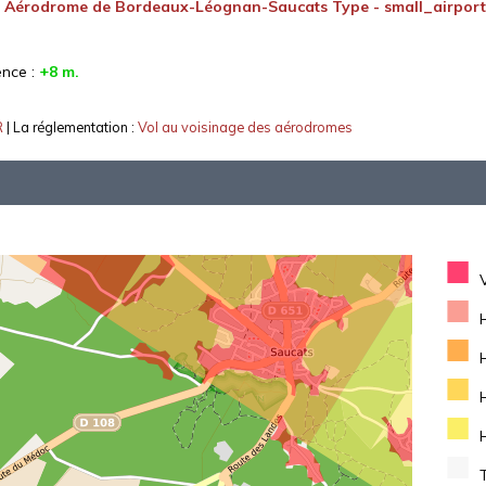
:
Aérodrome de Bordeaux-Léognan-Saucats Type - small_airport
ence :
+8 m.
R
| La réglementation :
Vol au voisinage des aérodromes
■
■
■
■
■
■