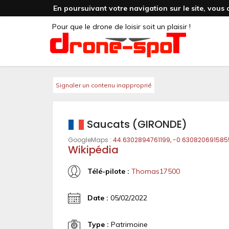
En poursuivant votre navigation sur le site, vous 
Pour que le drone de loisir soit un plaisir !
Signaler un contenu inapproprié
Saucats (GIRONDE)
GoogleMaps :
44.6302894761199, -0.630820691585
Wikipédia
Télé-pilote :
Thomas17500
Date :
05/02/2022
Type :
Patrimoine