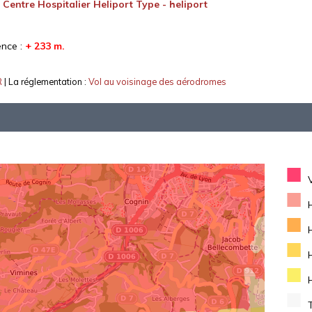
:
Centre Hospitalier Heliport Type - heliport
ence :
+ 233 m.
R
| La réglementation :
Vol au voisinage des aérodromes
■
■
■
■
■
■