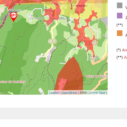
■
■
(**)
■
(*)
Arr
(**)
Ar