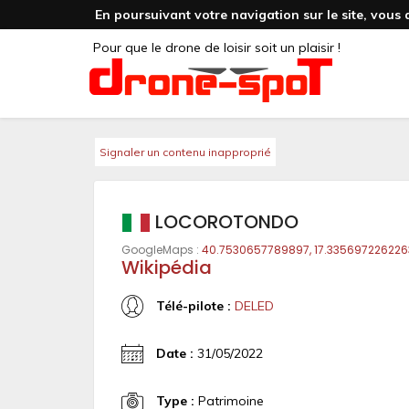
En poursuivant votre navigation sur le site, vous 
Pour que le drone de loisir soit un plaisir !
Signaler un contenu inapproprié
LOCOROTONDO
GoogleMaps :
40.7530657789897, 17.335697226226
Wikipédia
Télé-pilote :
DELED
Date :
31/05/2022
Type :
Patrimoine