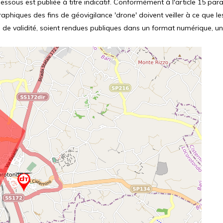
ssous est publiée à titre indicatif. Conformément à l'article 15 parag
hiques des fins de géovigilance 'drone' doivent veiller à ce que le
 de validité, soient rendues publiques dans un format numérique, un