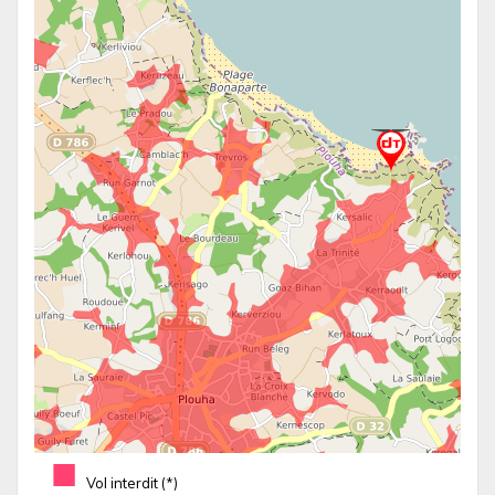
■
Vol interdit (*)