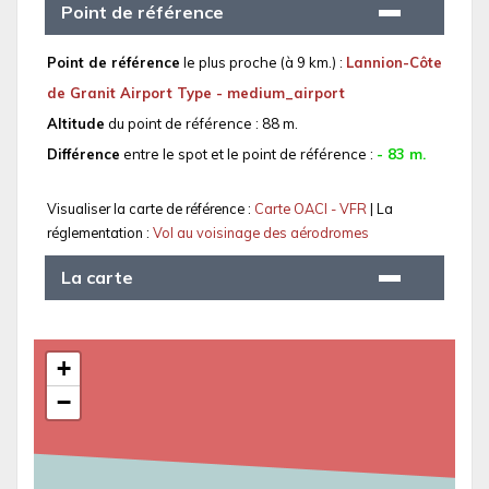
Point de référence
Point de référence
le plus proche (à 9 km.) :
Lannion-Côte
de Granit Airport Type - medium_airport
Altitude
du point de référence : 88 m.
Différence
entre le spot et le point de référence :
- 83 m.
Visualiser la carte de référence :
Carte OACI - VFR
| La
réglementation :
Vol au voisinage des aérodromes
La carte