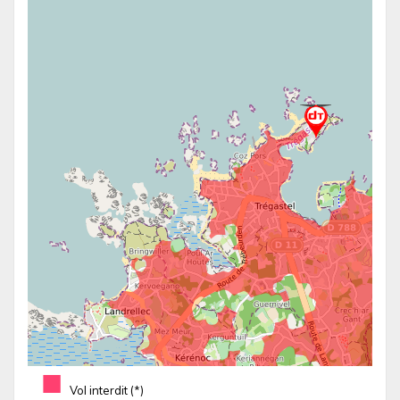
■
Vol interdit (*)