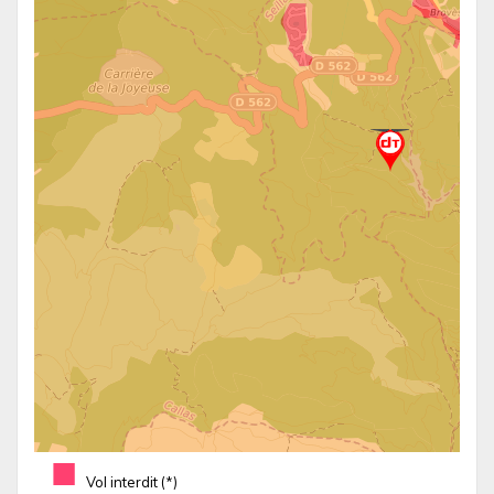
■
Vol interdit (*)