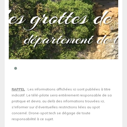
RAPPEL
: Les informations affichées ici sont publiées à titre
indicatif. Le télé-pilote sera entièrement responsable de sa
pratique et devra, au delà des informations trouvées ici,
s'informer sur d’éventuelles restrictions liées au spot
concerné. Drone-spot.tech se dégage de toute
responsabilité à ce sujet.