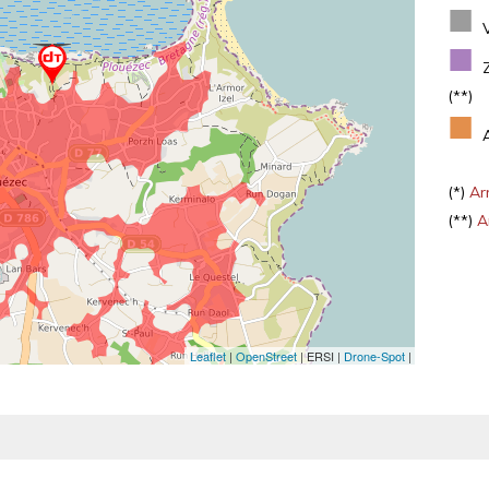
■
■
(**)
■
(*)
Arr
(**)
Ar