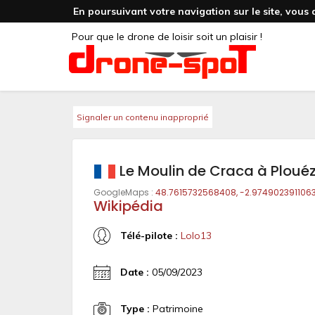
En poursuivant votre navigation sur le site, vous 
Pour que le drone de loisir soit un plaisir !
Signaler un contenu inapproprié
Le Moulin de Craca à Ploué
GoogleMaps :
48.7615732568408, -2.974902391106
Wikipédia
Télé-pilote :
Lolo13
Date :
05/09/2023
Type :
Patrimoine