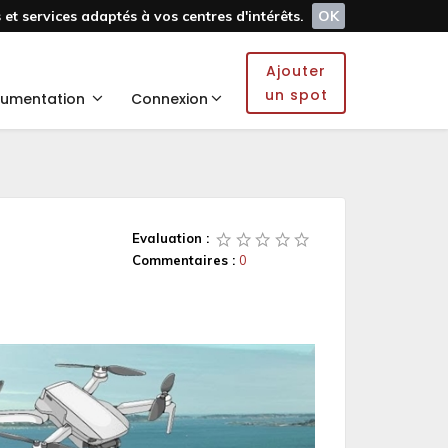
et services adaptés à vos centres d'intérêts.
OK
Ajouter
un spot
umentation
Connexion
Evaluation :
Commentaires :
0