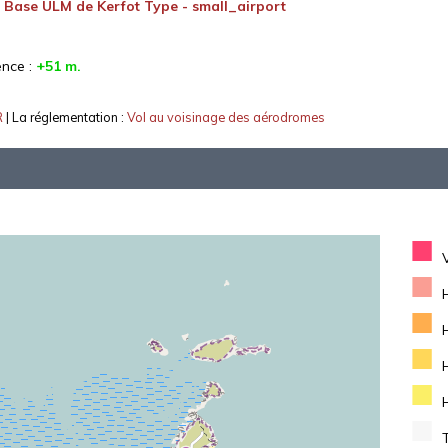
:
Base ULM de Kerfot Type - small_airport
ence :
+51 m.
R
| La réglementation :
Vol au voisinage des aérodromes
■
■
■
■
■
■