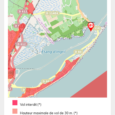
■
Vol interdit (*)
■
Hauteur maximale de vol de 30 m. (*)