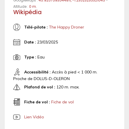
GoogleMaps :
45.9257593544811, -1.23523235321045
-
Altitude :
0 m.
Wikipédia
Télé-pilote :
The Happy Droner
Date :
23/03/2025
Type :
Eau
Accessibilité :
Accès à pied < 1 000 m.
Proche de DOLUS-D-OLERON
Plafond de vol :
120 m. max.
Fiche de vol :
Fiche de vol
Lien Vidéo