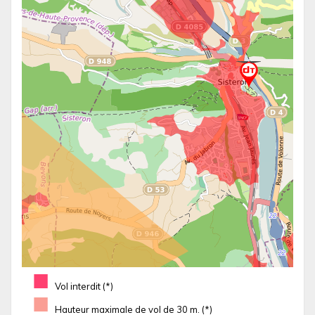
■
Vol interdit (*)
■
Hauteur maximale de vol de 30 m. (*)