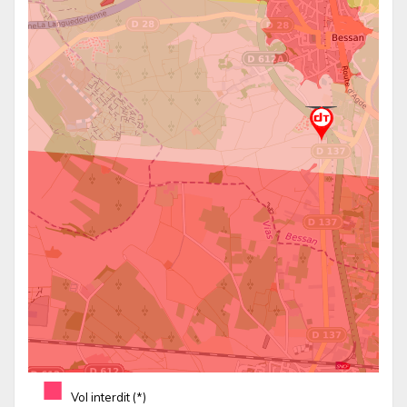
■
Vol interdit (*)