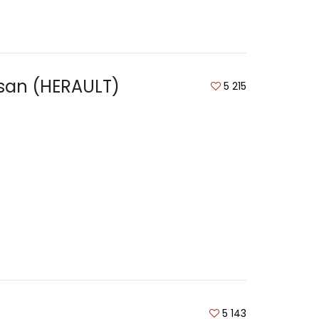
ssan (HERAULT)
5 215
5 143