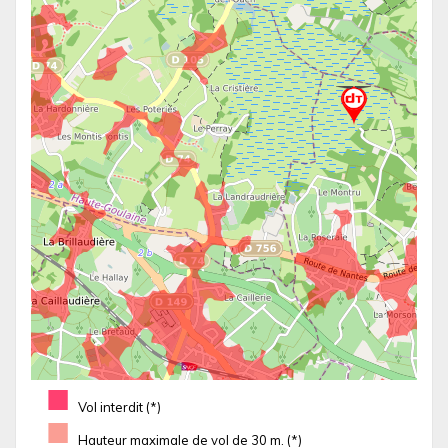
■
Vol interdit (*)
■
Hauteur maximale de vol de 30 m. (*)