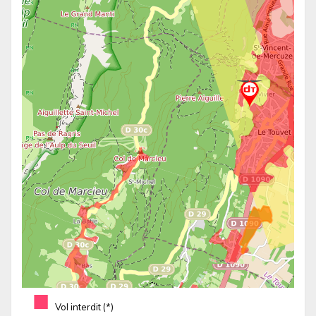
■
Vol interdit (*)