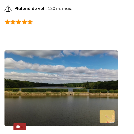
Plafond de vol :
120 m. max.
1
3