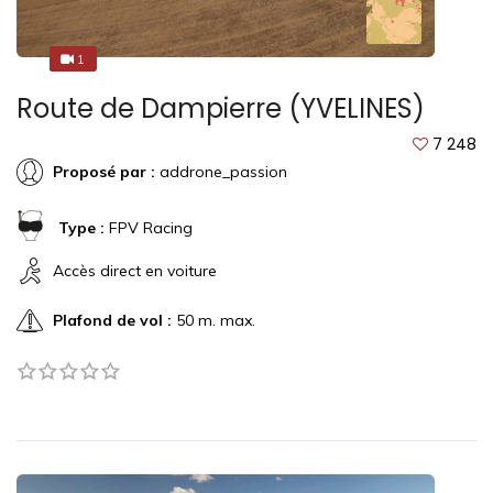
1
3
Route de Dampierre (YVELINES)
7 248
Proposé par :
addrone_passion
Type :
FPV Racing
Accès direct en voiture
Plafond de vol :
50 m. max.