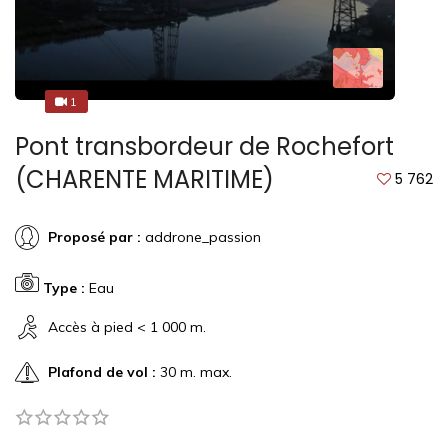
1
1
Pont transbordeur de Rochefort
(CHARENTE MARITIME)
5 762
Proposé par :
addrone_passion
Type :
Eau
Accès à pied < 1 000 m.
Plafond de vol :
30 m. max.