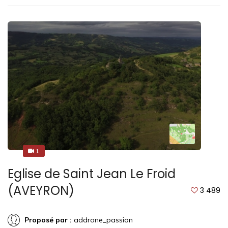
1
3
Eglise de Saint Jean Le Froid
(AVEYRON)
3 489
Proposé par :
addrone_passion