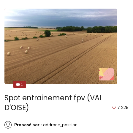
1
3
Spot entrainement fpv (VAL
D'OISE)
7 228
Proposé par :
addrone_passion