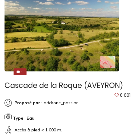
1
3
Cascade de la Roque (AVEYRON)
6 601
Proposé par :
addrone_passion
Type :
Eau
Accès à pied < 1 000 m.