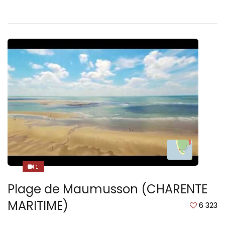
1
1
Plage de Maumusson (CHARENTE
MARITIME)
6 323