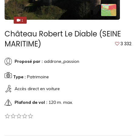
1
1
Château Robert Le Diable (SEINE
MARITIME)
3 332
Proposé par :
addrone_passion
Type :
Patrimoine
Accès direct en voiture
Plafond de vol :
120 m. max.