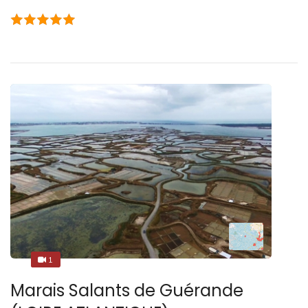
1
2
Marais Salants de Guérande