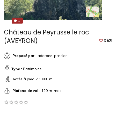
1
1
Château de Peyrusse le roc
(AVEYRON)
3 521
Proposé par :
addrone_passion
Type :
Patrimoine
Accès à pied < 1 000 m.
Plafond de vol :
120 m. max.