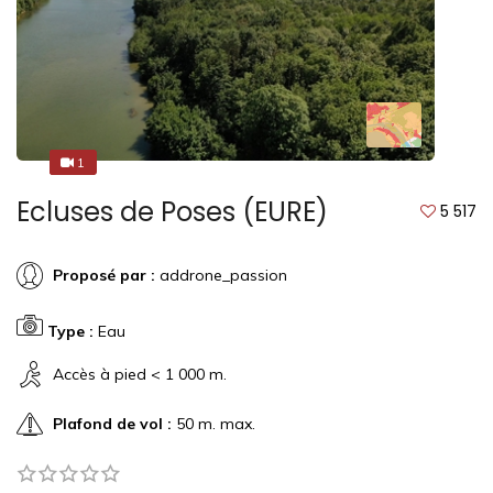
1
3
Ecluses de Poses (EURE)
5 517
Proposé par :
addrone_passion
Type :
Eau
Accès à pied < 1 000 m.
Plafond de vol :
50 m. max.