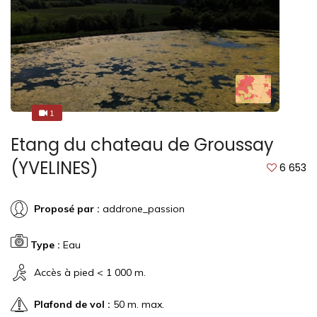
1
2
Etang du chateau de Groussay
(YVELINES)
6 653
Proposé par :
addrone_passion
Type :
Eau
Accès à pied < 1 000 m.
Plafond de vol :
50 m. max.