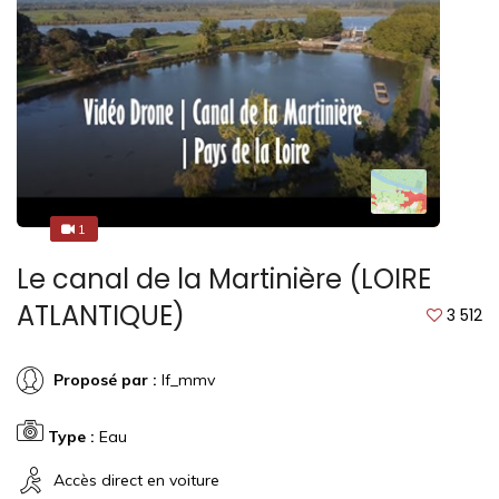
1
1
Le canal de la Martinière (LOIRE
ATLANTIQUE)
3 512
Proposé par :
lf_mmv
Type :
Eau
Accès direct en voiture