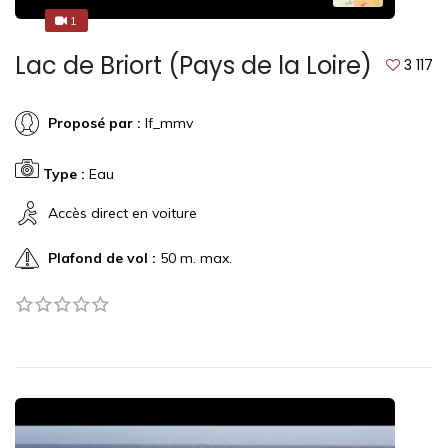
1
1
Lac de Briort (Pays de la Loire)
3 117
Proposé par :
lf_mmv
Type :
Eau
Accès direct en voiture
Plafond de vol :
50 m. max.