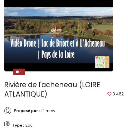
1
1
Rivière de l'acheneau (LOIRE
ATLANTIQUE)
3 462
Proposé par :
lf_mmv
Type :
Eau