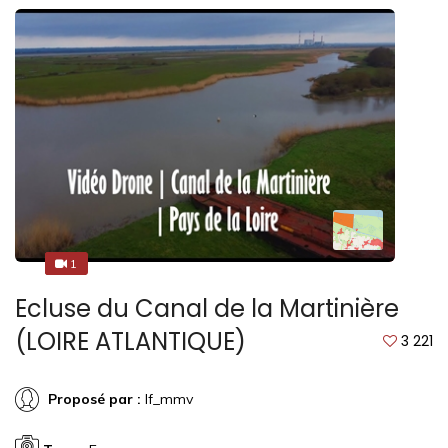
1
1
Ecluse du Canal de la Martinière
(LOIRE ATLANTIQUE)
3 221
Proposé par :
lf_mmv