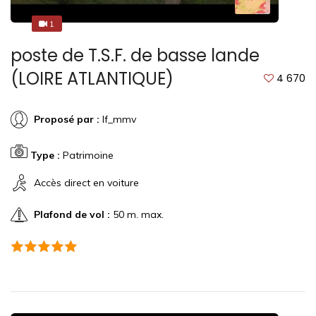
1
1
poste de T.S.F. de basse lande
(LOIRE ATLANTIQUE)
4 670
Proposé par :
lf_mmv
Type :
Patrimoine
Accès direct en voiture
Plafond de vol :
50 m. max.