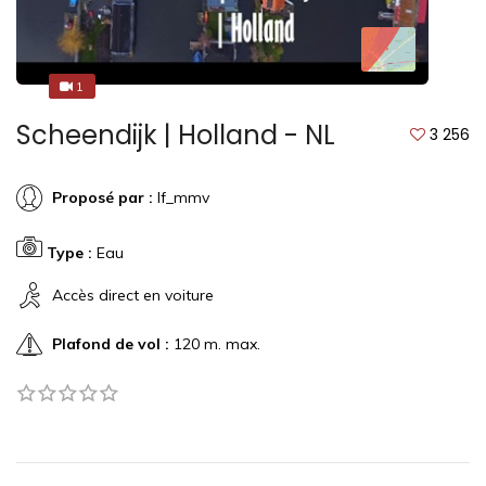
1
1
Scheendijk | Holland - NL
3 256
Proposé par :
lf_mmv
Type :
Eau
Accès direct en voiture
Plafond de vol :
120 m. max.