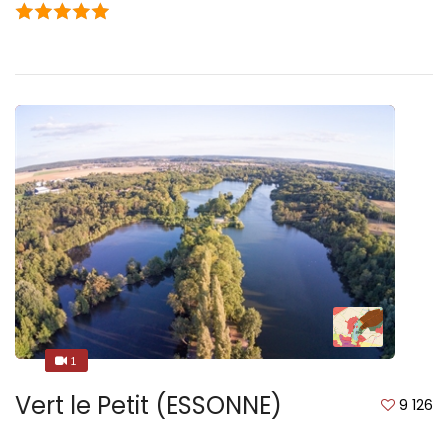
1
1
Vert le Petit (ESSONNE)
9 126