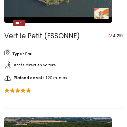
1
1
Vert le Petit (ESSONNE)
4 219
Type :
Eau
Accès direct en voiture
Plafond de vol :
120 m. max.