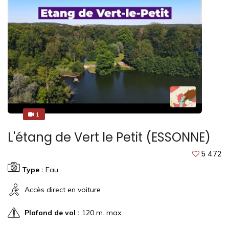
1
1
L'étang de Vert le Petit (ESSONNE)
5 472
Type :
Eau
Accès direct en voiture
Plafond de vol :
120 m. max.