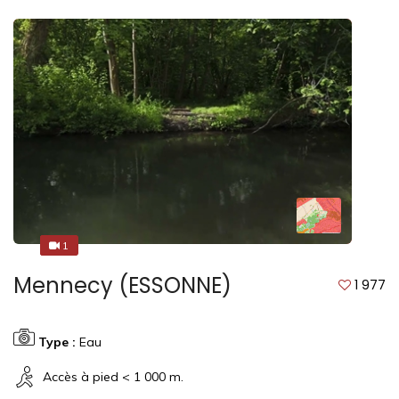
1
1
Mennecy (ESSONNE)
1 977
Type :
Eau
Accès à pied < 1 000 m.