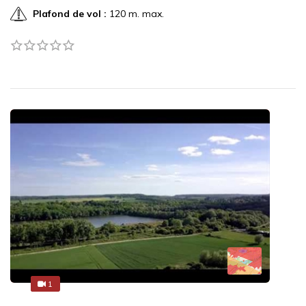
Plafond de vol :
120 m. max.
1
1