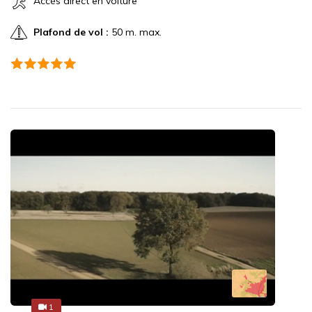
Accès direct en voiture
Plafond de vol :
50 m. max.
1
1