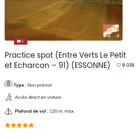
1
1
Practice spot (Entre Verts Le Petit
et Echarcon – 91) (ESSONNE)
8 038
Type :
Non précisé
Accès direct en voiture
Plafond de vol :
120 m. max.