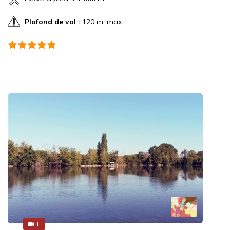
Plafond de vol :
120 m. max.
1
1