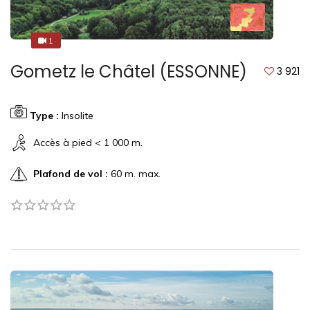
1
1
Gometz le Châtel (ESSONNE)
3 921
Type :
Insolite
Accès à pied < 1 000 m.
Plafond de vol :
60 m. max.