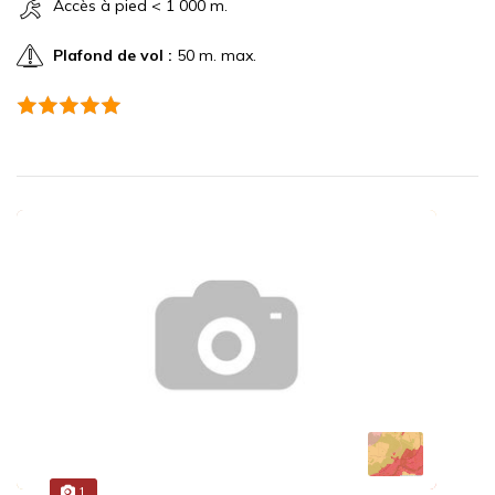
Accès à pied < 1 000 m.
Plafond de vol :
50 m. max.
1