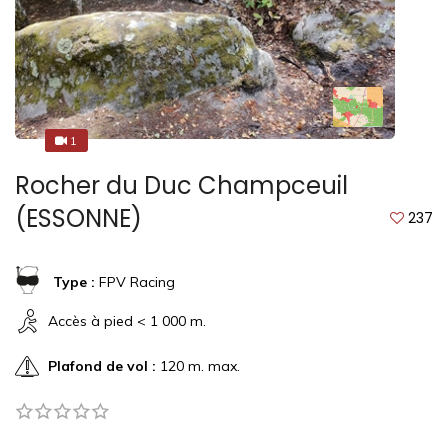
1
2
Rocher du Duc Champceuil
(ESSONNE)
237
Type :
FPV Racing
Accès à pied < 1 000 m.
Plafond de vol :
120 m. max.