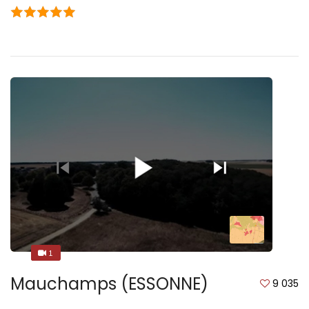
1
1
Mauchamps (ESSONNE)
9 035