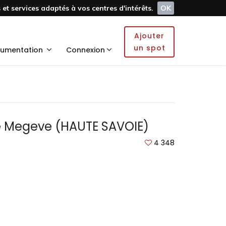
et services adaptés à vos centres d'intérêts.
OK
Ajouter
un spot
umentation
Connexion
 Megeve (HAUTE SAVOIE)
4 348