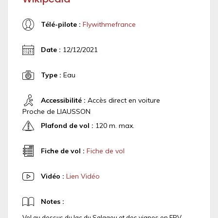
Télé-pilote :
Flywithmefrance
Date :
12/12/2021
Type :
Eau
Accessibilité :
Accès direct en voiture
Proche de LIAUSSON
Plafond de vol :
120 m. max.
Fiche de vol :
Fiche de vol
Vidéo :
Lien Vidéo
Notes :
Vol au dessus du lac du Salagou et des vignes en FPV,