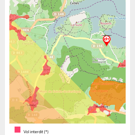
■
Vol interdit (*)