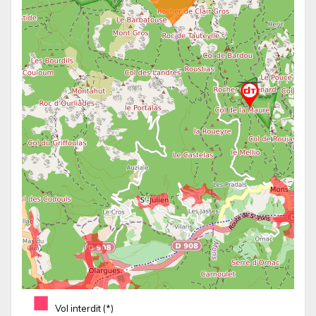
■
Vol interdit (*)