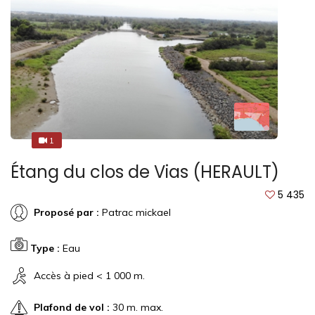
1
1
Étang du clos de Vias (HERAULT)
5 435
Proposé par :
Patrac mickael
Type :
Eau
Accès à pied < 1 000 m.
Plafond de vol :
30 m. max.