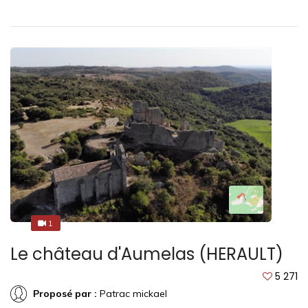
1
1
Le château d'Aumelas (HERAULT)
5 271
Proposé par :
Patrac mickael