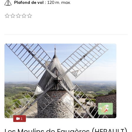
Plafond de vol :
120 m. max.
1
1
Les Moulins de Faugères (HERAULT)