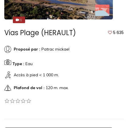
1
1
Vias Plage (HERAULT)
5 635
Proposé par :
Patrac mickael
Type :
Eau
Accès à pied < 1 000 m.
Plafond de vol :
120 m. max.