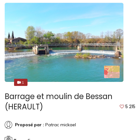
1
1
Barrage et moulin de Bessan
(HERAULT)
5 215
Proposé par :
Patrac mickael