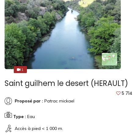
1
1
Saint guilhem le desert (HERAULT)
5 714
Proposé par :
Patrac mickael
Type :
Eau
Accès à pied < 1 000 m.