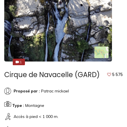
1
1
Cirque de Navacelle (GARD)
5 575
Proposé par :
Patrac mickael
Type :
Montagne
Accès à pied < 1 000 m.