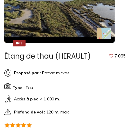
1
1
Étang de thau (HERAULT)
7 095
Proposé par :
Patrac mickael
Type :
Eau
Accès à pied < 1 000 m.
Plafond de vol :
120 m. max.