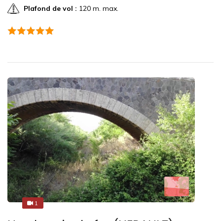
Plafond de vol :
120 m. max.
1
1