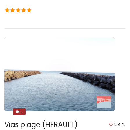
1
1
Vias plage (HERAULT)
5 475