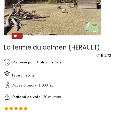
1
1
La ferme du dolmen (HERAULT)
5 473
Proposé par :
Patrac mickael
Type :
Insolite
Accès à pied < 1 000 m.
Plafond de vol :
120 m. max.