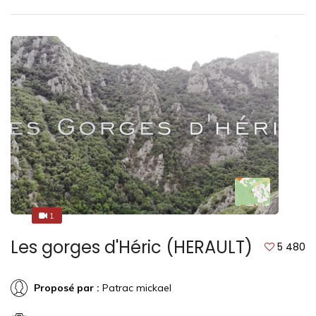
1
1
Les gorges d'Héric (HERAULT)
5 480
Proposé par :
Patrac mickael