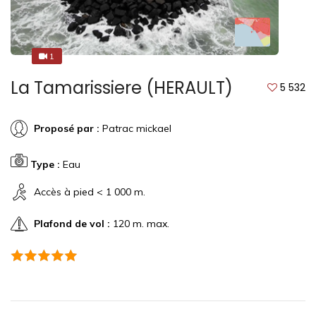
1
1
La Tamarissiere (HERAULT)
5 532
Proposé par :
Patrac mickael
Type :
Eau
Accès à pied < 1 000 m.
Plafond de vol :
120 m. max.