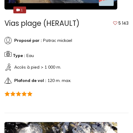
1
1
Vias plage (HERAULT)
5 143
Proposé par :
Patrac mickael
Type :
Eau
Accès à pied > 1 000 m.
Plafond de vol :
120 m. max.