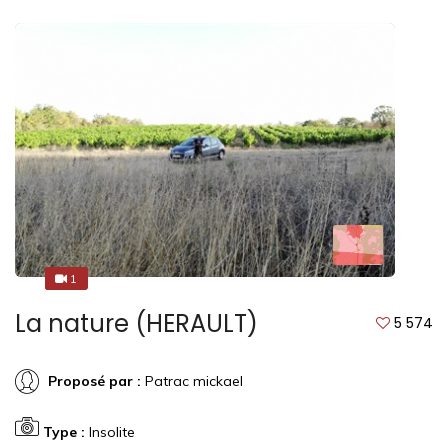
1
1
La nature (HERAULT)
5 574
Proposé par :
Patrac mickael
Type :
Insolite