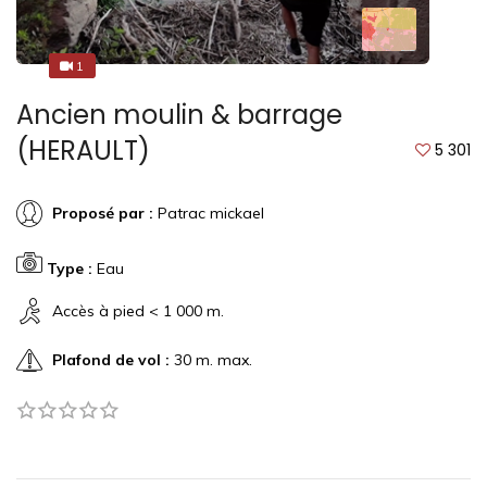
1
1
Ancien moulin & barrage
(HERAULT)
5 301
Proposé par :
Patrac mickael
Type :
Eau
Accès à pied < 1 000 m.
Plafond de vol :
30 m. max.