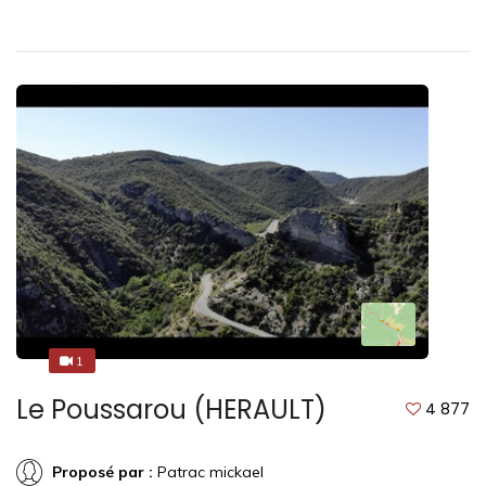
1
1
Le Poussarou (HERAULT)
4 877
Proposé par :
Patrac mickael