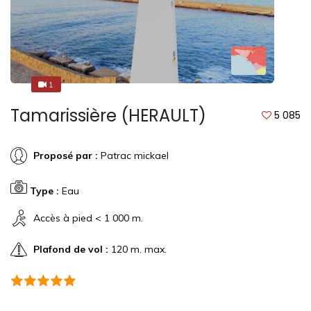
1
1
Tamarissière (HERAULT)
5 085
Proposé par :
Patrac mickael
Type :
Eau
Accès à pied < 1 000 m.
Plafond de vol :
120 m. max.