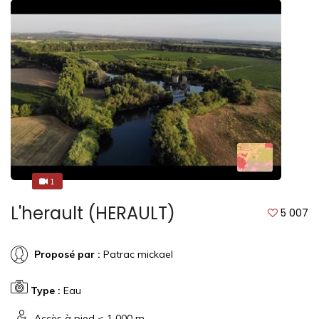
1
1
L'herault (HERAULT)
5 007
Proposé par :
Patrac mickael
Type :
Eau
Accès à pied < 1 000 m.