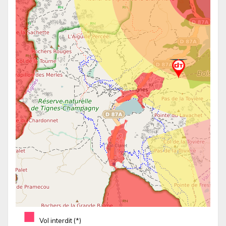
■
Vol interdit (*)