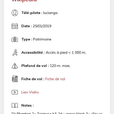
Télé-pilote :
lucianga
Date :
25/01/2019
Type :
Patrimoine
Accessibilité :
Accès à pied < 1 000 m.
Plafond de vol :
120 m. max.
Fiche de vol :
Fiche de vol
Lien Vidéo
Notes :
Dji Phantom 2+ Zenmuse h3-2d + gopro black 3+ +Fpv rc