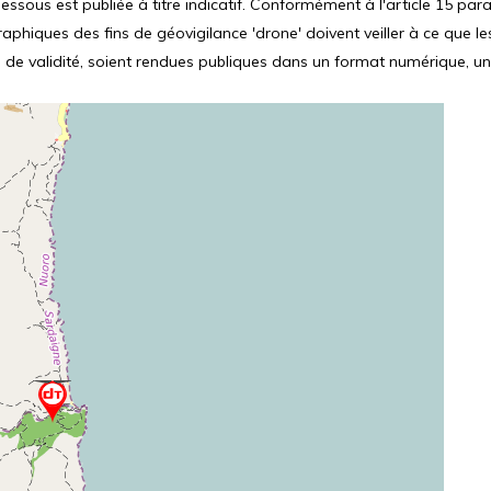
ssous est publiée à titre indicatif. Conformément à l'article 15 parag
hiques des fins de géovigilance 'drone' doivent veiller à ce que le
 de validité, soient rendues publiques dans un format numérique, un