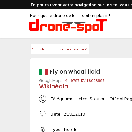
En poursuivant votre navigation sur le site, vous 
Pour que le drone de loisir soit un plaisir !
Signaler un contenu inapproprié
Fly on wheal field
GoogleMaps :
44.9797117, 11.8028997
Wikipédia
Télé-pilote :
Helical Solution - Official Pa
Date :
25/01/2019
Type :
Insolite