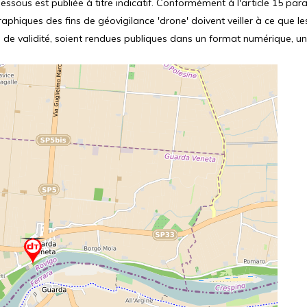
ssous est publiée à titre indicatif. Conformément à l'article 15 parag
hiques des fins de géovigilance 'drone' doivent veiller à ce que le
 de validité, soient rendues publiques dans un format numérique, un