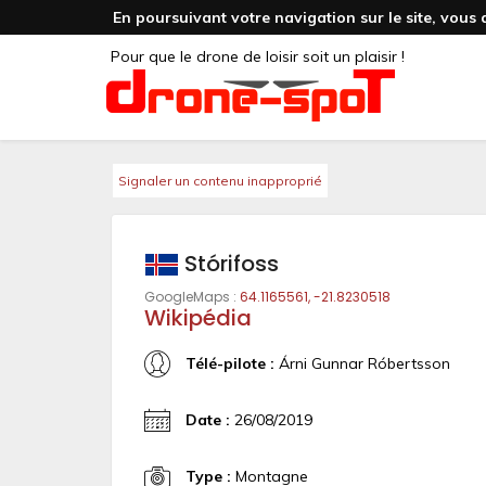
En poursuivant votre navigation sur le site, vous 
Pour que le drone de loisir soit un plaisir !
Signaler un contenu inapproprié
Stórifoss
GoogleMaps :
64.1165561, -21.8230518
Wikipédia
Télé-pilote :
Árni Gunnar Róbertsson
Date :
26/08/2019
Type :
Montagne