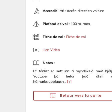
Accessibilité :
Accès direct en voiture
Plafond de vol :
100 m. max.
Fiche de vol :
Fiche de vol
Lien Vidéo
Notes :
Ef tónlist er sett inn á myndskeið með hjál
Youtube þá hefur það áhrif 
hámarkslupplausn...
[+]
Retour vers la carte