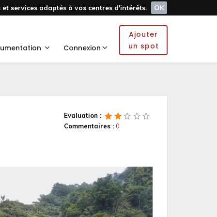
et services adaptés à vos centres d'intérêts.
OK
Ajouter
un spot
umentation
Connexion
Evaluation :
Commentaires :
0