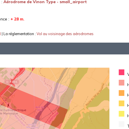
 :
Aérodrome de Vinon Type - small_airport
ence :
+ 28 m.
R
| La réglementation :
Vol au voisinage des aérodromes
■
■
■
■
■
■