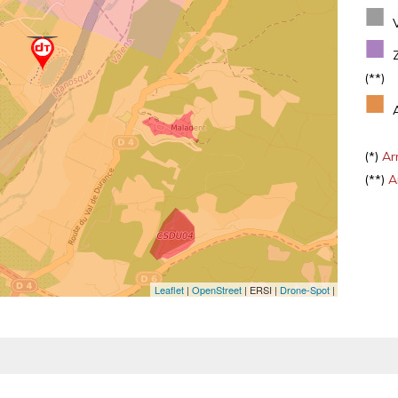
■
■
(**)
■
(*)
Arr
(**)
Ar