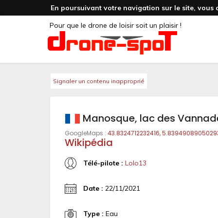
En poursuivant votre navigation sur le site, vous 
Pour que le drone de loisir soit un plaisir !
Signaler un contenu inapproprié
Manosque, lac des Vannad
GoogleMaps :
43.8324712232416, 5.8394908905029
Wikipédia
Télé-pilote :
Lolo13
Date :
22/11/2021
Type :
Eau