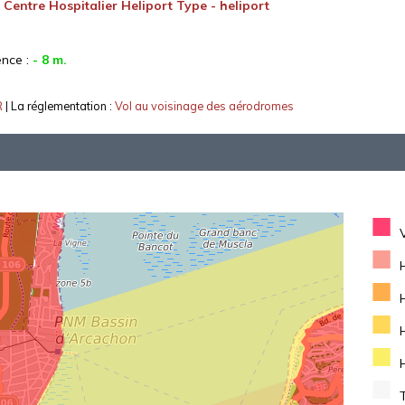
:
Centre Hospitalier Heliport Type - heliport
ence :
- 8 m.
R
| La réglementation :
Vol au voisinage des aérodromes
■
■
■
■
■
■