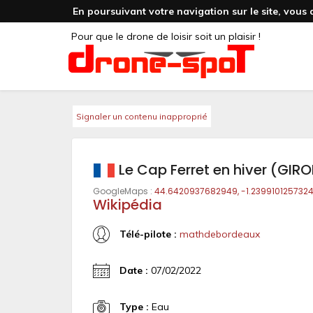
En poursuivant votre navigation sur le site, vous 
Pour que le drone de loisir soit un plaisir !
Signaler un contenu inapproprié
Le Cap Ferret en hiver (GIR
GoogleMaps :
44.6420937682949, -1.239910125732
Wikipédia
Télé-pilote :
mathdebordeaux
Date :
07/02/2022
Type :
Eau