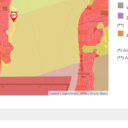
■
■
(**)
■
(*)
Arr
(**)
Ar