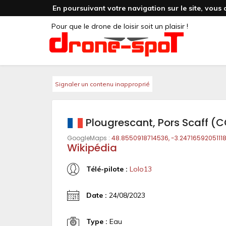
En poursuivant votre navigation sur le site, vous 
Pour que le drone de loisir soit un plaisir !
Signaler un contenu inapproprié
Plougrescant, Pors Scaff (
GoogleMaps :
48.8550918714536, -3.2471659205111
Wikipédia
Télé-pilote :
Lolo13
Date :
24/08/2023
Type :
Eau