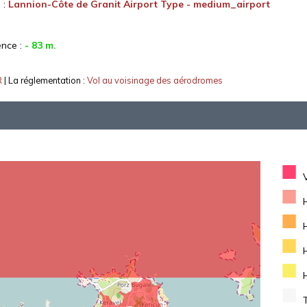
 :
Lannion-Côte de Granit Airport Type - medium_airport
ence :
- 83 m.
R
| La réglementation :
Vol au voisinage des aérodromes
■
■
■
■
■
■