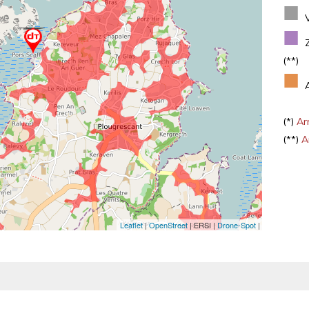
■
■
(**)
■
(*)
Arr
(**)
Ar