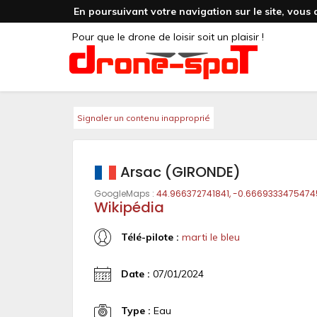
En poursuivant votre navigation sur le site, vous 
Pour que le drone de loisir soit un plaisir !
Signaler un contenu inapproprié
Arsac (GIRONDE)
GoogleMaps :
44.966372741841, -0.666933347547
Wikipédia
Télé-pilote :
marti le bleu
Date :
07/01/2024
Type :
Eau