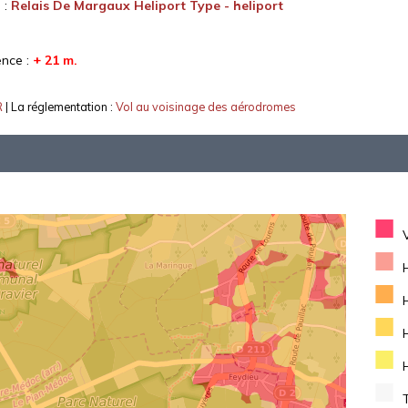
 :
Relais De Margaux Heliport Type - heliport
ence :
+ 21 m.
R
| La réglementation :
Vol au voisinage des aérodromes
■
■
■
■
■
■