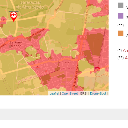
■
■
(**)
■
(*)
Arr
(**)
Ar