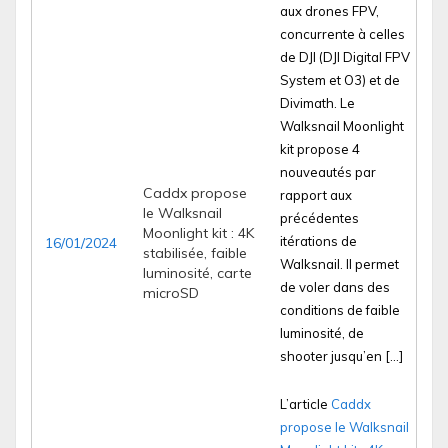
aux drones FPV,
concurrente à celles
de DJI (DJI Digital FPV
System et O3) et de
Divimath. Le
Walksnail Moonlight
kit propose 4
nouveautés par
Caddx propose
rapport aux
le Walksnail
précédentes
Moonlight kit : 4K
itérations de
16/01/2024
stabilisée, faible
Walksnail. Il permet
luminosité, carte
de voler dans des
microSD
conditions de faible
luminosité, de
shooter jusqu’en […]
L’article
Caddx
propose le Walksnail