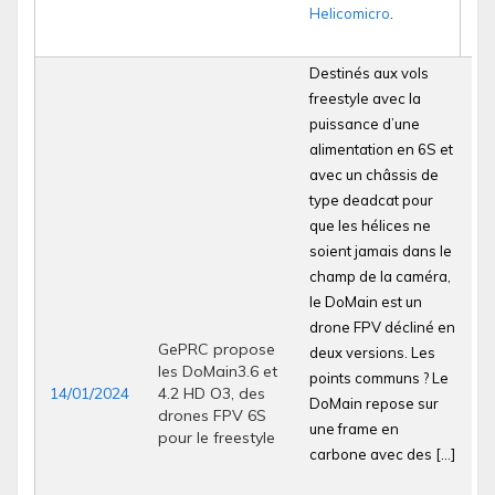
Helicomicro
.
Destinés aux vols
freestyle avec la
puissance d’une
alimentation en 6S et
avec un châssis de
type deadcat pour
que les hélices ne
soient jamais dans le
champ de la caméra,
le DoMain est un
drone FPV décliné en
GePRC propose
deux versions. Les
les DoMain3.6 et
points communs ? Le
14/01/2024
4.2 HD O3, des
DoMain repose sur
drones FPV 6S
une frame en
pour le freestyle
carbone avec des […]