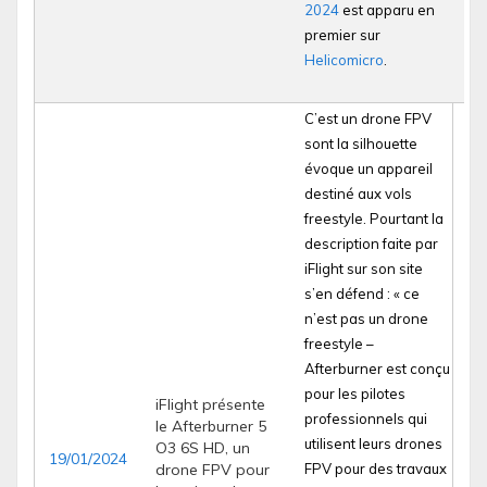
2024
est apparu en
premier sur
Helicomicro
.
C’est un drone FPV
sont la silhouette
évoque un appareil
destiné aux vols
freestyle. Pourtant la
description faite par
iFlight sur son site
s’en défend : « ce
n’est pas un drone
freestyle –
Afterburner est conçu
pour les pilotes
iFlight présente
professionnels qui
le Afterburner 5
utilisent leurs drones
O3 6S HD, un
19/01/2024
drone FPV pour
FPV pour des travaux