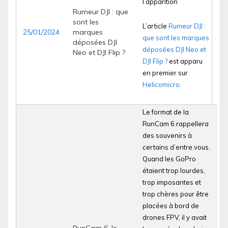
l’apparition
Rumeur DJI : que
sont les
L’article
Rumeur DJI :
25/01/2024
marques
que sont les marques
déposées DJI
déposées DJI Neo et
Neo et DJI Flip ?
DJI Flip ?
est apparu
en premier sur
Helicomicro
.
Le format de la
RunCam 6 rappellera
des souvenirs à
certains d’entre vous.
Quand les GoPro
étaient trop lourdes,
trop imposantes et
trop chères pour être
placées à bord de
drones FPV, il y avait