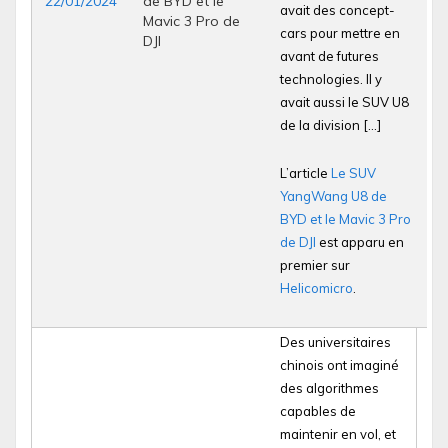
22/01/2024
de BYD et le
avait des concept-
Mavic 3 Pro de
cars pour mettre en
DJI
avant de futures
technologies. Il y
avait aussi le SUV U8
de la division […]
L’article
Le SUV
YangWang U8 de
BYD et le Mavic 3 Pro
de DJI
est apparu en
premier sur
Helicomicro
.
Des universitaires
chinois ont imaginé
des algorithmes
capables de
maintenir en vol, et