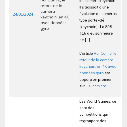
RunCam 6, le
les caméra keychain.
retour de la
Il s’agissait d’une
caméra
évolution de caméras
24/01/2024
keychain, en 4K
type porte-clé
avec données
(keychain). La 808
gyro
#16 a eu son heure
de […]
L’article
RunCam 6, le
retour de la caméra
keychain, en 4K avec
données gyro
est
apparu en premier
sur
Helicomicro
.
Les World Games, ce
sont des
compétitions qui
regroupent des