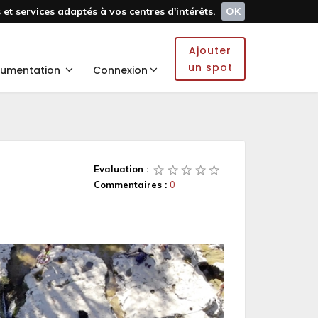
et services adaptés à vos centres d'intérêts.
OK
Ajouter
un spot
umentation
Connexion
Evaluation :
Commentaires :
0