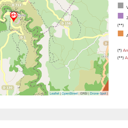
■
■
(**)
■
(*)
Arr
(**)
Ar