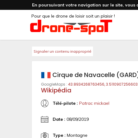
En poursuivant votre navigation sur le site, vous 
Pour que le drone de loisir soit un plaisir !
Signaler un contenu inapproprié
Cirque de Navacelle (GARD
GoogleMaps :
43.8934268763456, 3.5110907256603
Wikipédia
Télé-pilote :
Patrac mickael
Date :
08/09/2019
Type :
Montagne