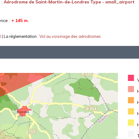
 :
Aérodrome de Saint-Martin-de-Londres Type - small_airport
ence :
+ 145 m.
R
| La réglementation :
Vol au voisinage des aérodromes
■
■
■
■
■
■